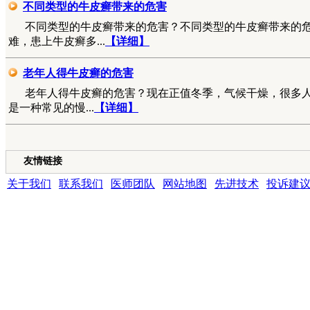
不同类型的牛皮癣带来的危害
不同类型的牛皮癣带来的危害？不同类型的牛皮癣带来的
难，患上牛皮癣多...
【详细】
老年人得牛皮癣的危害
老年人得牛皮癣的危害？现在正值冬季，气候干燥，很多
是一种常见的慢...
【详细】
友情链接
关于我们
|
联系我们
|
医师团队
|
网站地图
|
先进技术
|
投诉建
成都银康银屑病医院 版权所有 Copyright (C) 2016-2021 xyhospital., Lt
地址:成都市青羊区锦里中路18号（彩虹桥附近，原邮电宾馆）
联系电话15002805001 QQ:1144000342