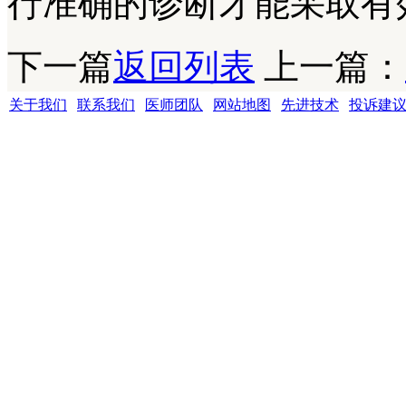
行准确的诊断才能采取有
下一篇
返回列表
上一篇：
关于我们
|
联系我们
|
医师团队
|
网站地图
|
先进技术
|
投诉建
成都银康银屑病医院 版权所有 Copyright (C) 2016-2021 xyhospital., Lt
地址:成都市青羊区锦里中路18号（彩虹桥附近，原邮电宾馆）
联系电话15002805001 QQ:1144000342