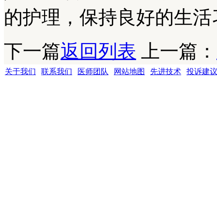
的护理，保持良好的生活
下一篇
返回列表
上一篇：
关于我们
|
联系我们
|
医师团队
|
网站地图
|
先进技术
|
投诉建
成都银康银屑病医院 版权所有 Copyright (C) 2016-2021 xyhospital., Lt
地址:成都市青羊区锦里中路18号（彩虹桥附近，原邮电宾馆）
联系电话15002805001 QQ:1144000342