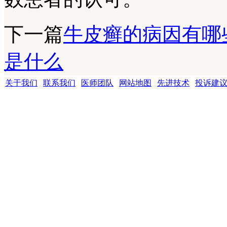
下一篇
牛皮癣的病因有哪
是什么
关于我们
|
联系我们
|
医师团队
|
网站地图
|
先进技术
|
投诉建
成都银康银屑病医院 版权所有 Copyright (C) 2016-2021 xyhospital., Lt
地址:成都市青羊区锦里中路18号（彩虹桥附近，原邮电宾馆）
联系电话15002805001 QQ:1144000342