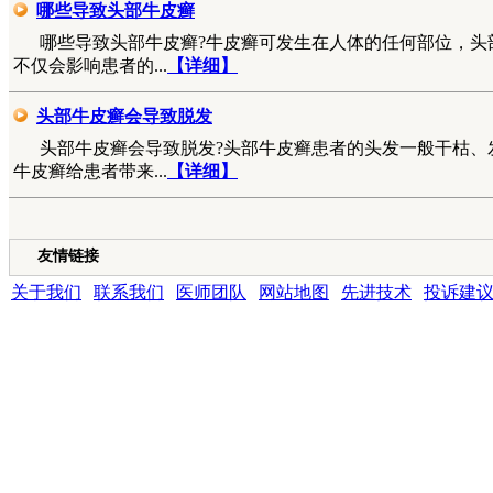
哪些导致头部牛皮癣
哪些导致头部牛皮癣?牛皮癣可发生在人体的任何部位，头
不仅会影响患者的...
【详细】
头部牛皮癣会导致脱发
头部牛皮癣会导致脱发?头部牛皮癣患者的头发一般干枯、
牛皮癣给患者带来...
【详细】
友情链接
关于我们
|
联系我们
|
医师团队
|
网站地图
|
先进技术
|
投诉建
成都银康银屑病医院 版权所有 Copyright (C) 2016-2021 xyhospital., Lt
地址:成都市青羊区锦里中路18号（彩虹桥附近，原邮电宾馆）
联系电话15002805001 QQ:1144000342